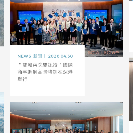
NEWS
新聞
2026.04.30
＂雙城兩院雙認證＂國際
商事調解高階培訓在深港
舉行