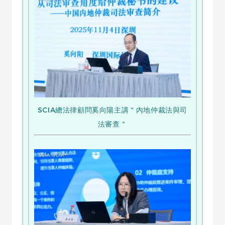
SCIA總法律顧問奚向陽主講＂內地仲裁法與司
法審查＂