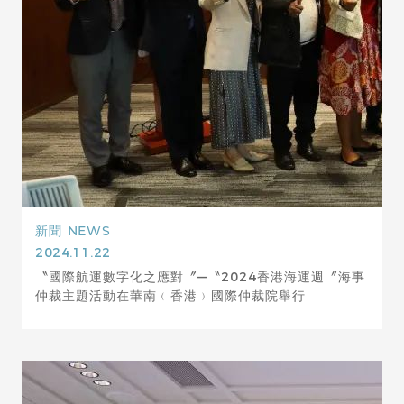
新聞
NEWS
2024.11.22
〝國際航運數字化之應對〞—〝2024香港海運週〞海事
仲裁主題活動在華南﹙香港﹚國際仲裁院舉行