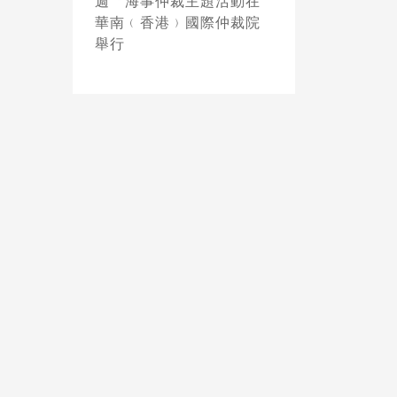
週〞海事仲裁主題活動在
華南﹙香港﹚國際仲裁院
舉行