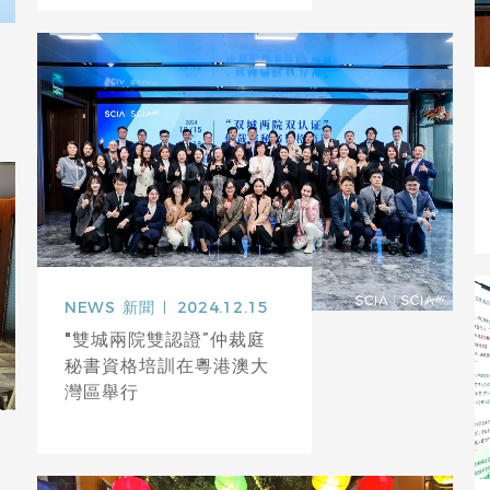
NEWS
新聞
2024.12.15
"雙城兩院雙認證”仲裁庭
秘書資格培訓在粵港澳大
灣區舉行