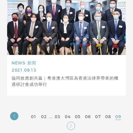
NEWS
新聞
2021.08.13
協同效應創共贏｜粵港澳大灣區為香港法律界帶來的機
遇研討會成功舉行
...
01
02
03
04
05
06
07
08
09