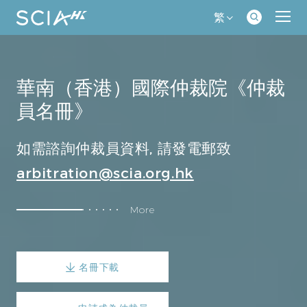
繁
華南（香港）國際仲裁院《仲裁
員名冊》
如需諮詢仲裁員資料, 請發電郵致
arbitration@scia.org.hk
More
以下為專長領域分類：
公司法、股權爭議、股權激勵、兼併收購、企業
【公司
合規、財務會計、外商投資、票據法、清算破產
類】
重整
名冊下載
金融法、銀行法、證券、基金、期貨、保險、信
【金融
託、金融衍生品、公司債券、資產管理、不良資