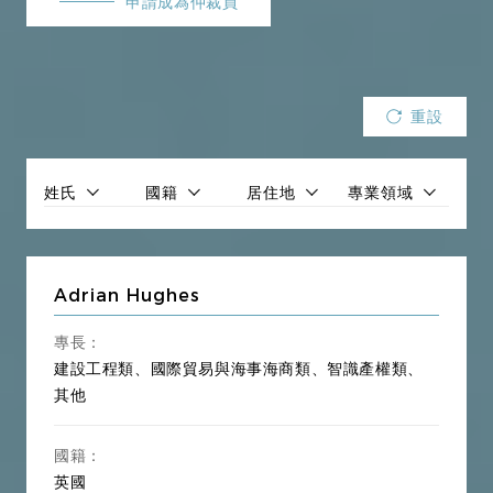
申請成為仲裁員
類】
產處置、融資租賃、商業保理、互聯網金融
【建設
建設工程法、基礎設施建設、建設工程勘查、建
工程
設工程設計、建設工程施工、建設工程監理、
類】
PPP、招投標法
重設
【國際
國際貿易法、WTO法、海商法、海上保險法、海
貿易與
上運輸、國際航空法、供應鏈、海關法、貨運代
姓氏
國籍
居住地
專業領域
海事海
理
商類】
【智識
智識產權法、商標、專利、著作權、技術合同、
Adrian Hughes
產權
資訊技術與網路、電子數據、域名、特許經營、
類】
智識產權侵權
專長：
【房地
房地產法、房地產開發、商品房買賣、城市更
建設工程類、國際貿易與海事海商類、智識產權類、
產類】
新、物業管理、房屋租賃
其他
【能源
能源法、環境保護法、碳達峰與碳中和、環境合
環境
國籍：
規、電力法、資源勘探、礦業投融資
類】
英國