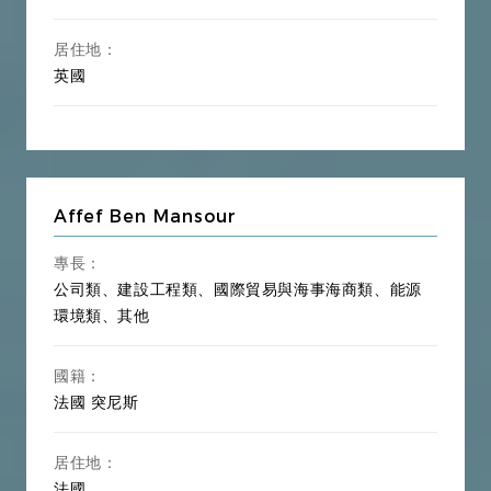
【體育
體育法、娛樂法、傳媒、影視投資、網路遊戲、
居住地：
文化
電子競技、拍賣法、會議展覽、酒店管理、教育
英國
類】
培訓
反壟斷法、競爭法、勞動法、稅法、刑事法、醫
【其
事法、合同法、物權法、產品品質法、國際私
他】
法、投資者-東道國仲裁、仲裁法、商事調解
Affef Ben Mansour
專長：
公司類、建設工程類、國際貿易與海事海商類、能源
環境類、其他
國籍：
法國
突尼斯
居住地：
法國