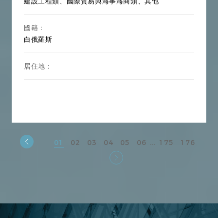
建設工程類、國際貿易與海事海商類、其他
國籍：
白俄羅斯
居住地：
...
01
02
03
04
05
06
175
176