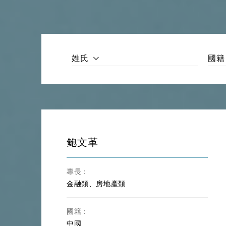
建設工程法、基礎設施建設、建設
【建設工程類】
投標法
【國際貿易與海事
國際貿易法、WTO法、海商法、
海商類】
姓氏
國籍
智識產權法、商標、專利、著作權
【智識產權類】
權侵權
【房地產類】
房地產法、房地產開發、商品房
【能源環境類】
能源法、環境保護法、碳達峰與碳
【體育文化類】
體育法、娛樂法、傳媒、影視投資
鲍文革
反壟斷法、競爭法、勞動法、稅法
【其他】
者-東道國仲裁、仲裁法、商事調
專長：
金融類、房地產類
國籍：
中國