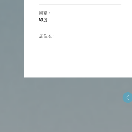
國籍：
印度
居住地：