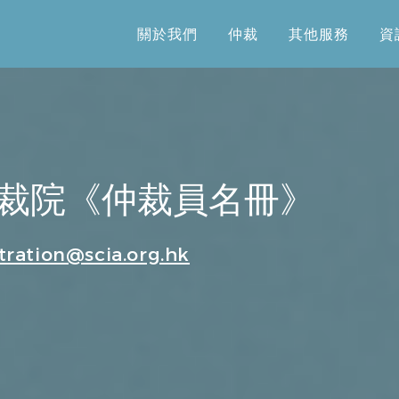
關於我們
仲裁
其他服務
資
關於我們
仲裁
其他服務
資
裁院《仲裁員名冊》
tration@scia.org.hk
為專長領域分類：
併收購、企業合規、財務會計、外商投資、票據法、清算破產重整
貨、保險、信託、金融衍生品、公司債券、資產管理、不良資產處
金融