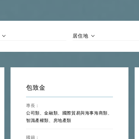
工程勘查、建設工程設計、建設工程施工、建設工程監理、PPP、招
海上保險法、海上運輸、國際航空法、供應鏈、海關法、貨運代理
居住地
、技術合同、資訊技術與網路、電子數據、域名、特許經營、智識產
買賣、城市更新、物業管理、房屋租賃
中和、環境合規、電力法、資源勘探、礦業投融資
、網路遊戲、電子競技、拍賣法、會議展覽、酒店管理、教育培訓
包致金
、刑事法、醫事法、合同法、物權法、產品品質法、國際私法、投資
解
專長：
公司類、金融類、國際貿易與海事海商類、
智識產權類、房地產類
國籍：