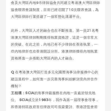
會及大灣區內地9市律師協會共同建立粵港澳大灣區律師
協會聯席會議制度，目前已經召開了10次聯席會議，為
大灣區律師行業搭建了一個常態化溝通平台。
此外，大灣區人才的融合也在不斷推進。第一批21名粵
港澳大灣區律師剛剛獲得執業資格證，這是一個非常大
的突破。在此之前，內地已有不少律師在香港執業，一
些內地律所也在香港開設分所。港澳律師獲得內地執業
資格將進一步推動大灣區內的人才融合。
Q
在粵港澳大灣區打造多元化國際海事法律服務中心的
建設過程中，如何進一步完善海事糾紛解決境內外合作
機制？
王桂壎：SCIA
的海事仲裁服務在內地一直處於領先地
位。
SCIA
成立於
1983
年，我作為第一屆理事會理事，
和香港特區政府首任律政司司長梁愛詩、香港證監會前