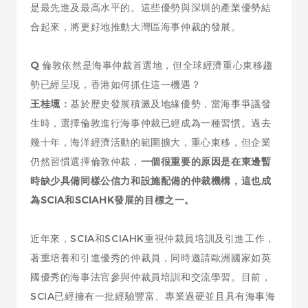
是最先進及最高水平的。這些優勢與深圳的產業優勢結
合起來，將更好地推動大灣區海事仲裁的發展。
Q
倫敦依然是海事仲裁首選地，但全球經濟重心東移趨
勢已經呈現，香港如何抓住這一機遇？
王桂壎：
基於歷史發展積澱及地緣優勢，當海事爭議發
生時，選擇倫敦進行海事仲裁已經成為一種習慣。過去
幾十年，海洋經濟活動的範圍擴大，重心東移，但企業
仍然習慣選擇倫敦仲裁，
一個很重要的原因是在東邊暫
時缺少具備同樣公信力和設施配備的仲裁機構，這也成
為SCIA和SCIAHK發展的目標之一。
近年來，SCIA和SCIAHK重視仲裁員培訓及引進工作，
著重培養和引進優秀的仲裁員，同時邀請歐洲國家如英
國優秀的海事法官參與仲裁員培訓和交流學習。目前，
SCIA已經擁有一批經驗豐富、專業過硬並且具有海事海