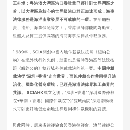
王桂壎：粵港澳大灣區港口吞吐量已經排到世界灣區之
首，以大灣區為核心的世界級港口群正加速形成，海事
法律服務是海洋產業發展不可或缺的一環。
在船舶融
資、造船、海事保險等方面，香港律師都能夠為船東、
租船人及貨主提供高端的海商海事法律及仲裁服務。
1989年，SCIA開創中國內地仲裁裁決按照《紐約公
約》在境外執行的先例，該案也是當時香港高等法院按
照《紐約公約》執行域外仲裁裁決的第一案。
中國仲裁
裁決從“深圳+香港”走向世界，而以仲裁合作共同提升法
治化、國際化營商環境，已經是深港法律界和工商界的
共識。 SCIAHK
成立之後，“深圳+香港”“深圳國際仲裁
院+華南（香港）國際仲裁院”的“雙城兩院”深港聯動模
式可以更好地促進兩地法律規則和仲裁機制的對接。
與此同時，廣東省律師協會與香港律師會、澳門律師公