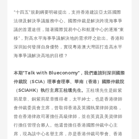
“十四五”規劃綱要明確提出，支持香港建設亞太區國際
法律及解決爭議服務中心。國際仲裁是解決跨境海事爭
議的首選途徑，隨著國際貿易中心和航運中心的逐漸“東
移”，對高水平海事爭議解決地的需求呼之欲出。香港和
深圳如何發揮自身優勢，實現粵港澳大灣區打造高水平
海事爭議解決高地的目標？
本期“Talk with Blueconomy”，我們邀請到深圳國際
仲裁院（SCIA）理事會理事、華南（香港）國際仲裁院
（SCIAHK）執行主席王桂壎先生。
王桂壎先生是銀紫
荊星章、銅紫荊星章獲得者，太平紳士，也是香港律師
會仲裁委員會主席，曾取得香港及英國執業律師資格，
曾在香港律政司署擔任高級律師，並在英資及美資律師
行擔任管理合夥人。他還曾擔任香港國際仲裁中心主
席，現為該中心名譽主席，亦是香港仲裁司學會、香港