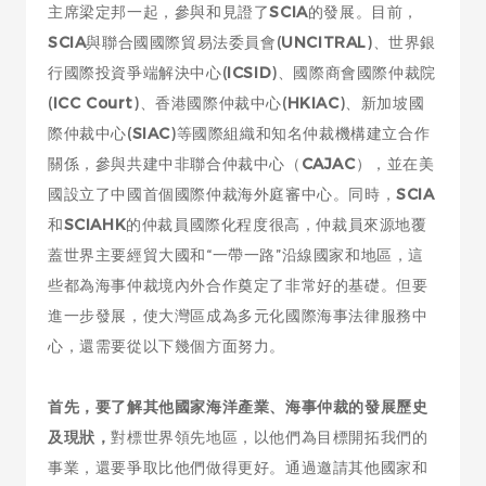
主席梁定邦一起，參與和見證了
SCIA
的發展。目前，
SCIA
與聯合國國際貿易法委員會(
UNCITRAL
)、世界銀
行國際投資爭端解決中心(
ICSID
)、國際商會國際仲裁院
(
ICC Court
)、香港國際仲裁中心(
HKIAC
)、新加坡國
際仲裁中心(
SIAC
)等國際組織和知名仲裁機構建立合作
關係，參與共建中非聯合仲裁中心（
CAJAC
），並在美
國設立了中國首個國際仲裁海外庭審中心。同時，
SCIA
和
SCIAHK
的仲裁員國際化程度很高，仲裁員來源地覆
蓋世界主要經貿大國和“一帶一路”沿線國家和地區，這
些都為海事仲裁境內外合作奠定了非常好的基礎。但要
進一步發展，使大灣區成為多元化國際海事法律服務中
心，還需要從以下幾個方面努力。
首先，要了解其他國家海洋產業、海事仲裁的發展歷史
及現狀，
對標世界領先地區，以他們為目標開拓我們的
事業，還要爭取比他們做得更好。通過邀請其他國家和