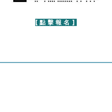
[ 點 擊 報 名 ]