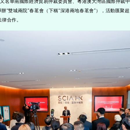
又名華南國際經濟貿易仲裁委員會、粵港澳大灣區國際仲裁中心
港舉辦“雙城兩院”春茗會（下稱“深港兩地春茗會”），活動匯
法律合作。