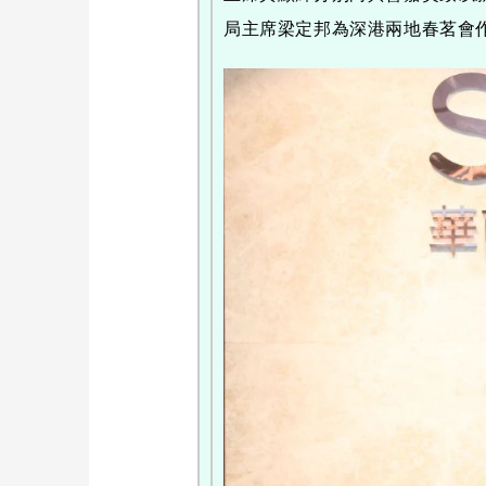
局主席梁定邦為深港兩地春茗會